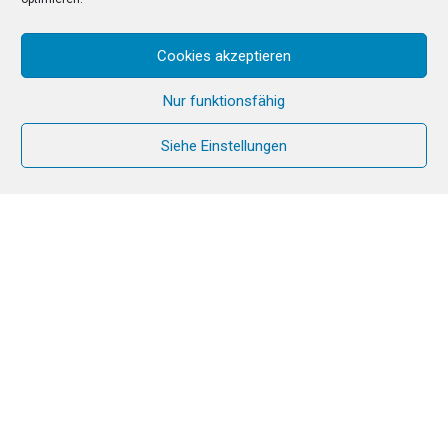
Cookies akzeptieren
Nur funktionsfähig
Siehe Einstellungen
Jeden Tag die Schöpfung
in einem grandiosen
Bergpanorama erfahren.
Thematische Impulse,
Zeiten der Stille,
sich mit dem Wort Gottes