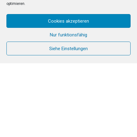
optimieren.
Cookies akzeptieren
Nur funktionsfähig
Siehe Einstellungen
Sich regelmässig für eine
Gebetsversammlung treffen
Die christliche Gemeinschaft, die Kirche,
ist vor zweitausend Jahren durch das
gemeinsame Gebet der ersten Christen,
der Jünger Jesu, entstanden. Heute wie
damals erneuert sich diese Erfahrung!
So ist die Gemeinschaft Chemin Neuf