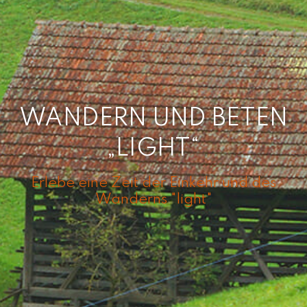
WANDERN UND BETEN
„LIGHT“
Erlebe eine Zeit der Einkehr und des
Wanderns "light"