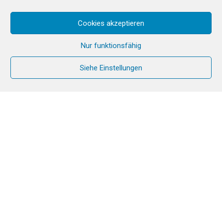
Cookies akzeptieren
Nur funktionsfähig
Siehe Einstellungen
Seit einigen Monaten ist die Gemeinschaft Chemin
Neuf mit der Vorbereitung dieses Weltjugendtages
und der Organisation des Festivals Welcome to
Paradise in Südkorea im Sommer 2027
beschäftigt.