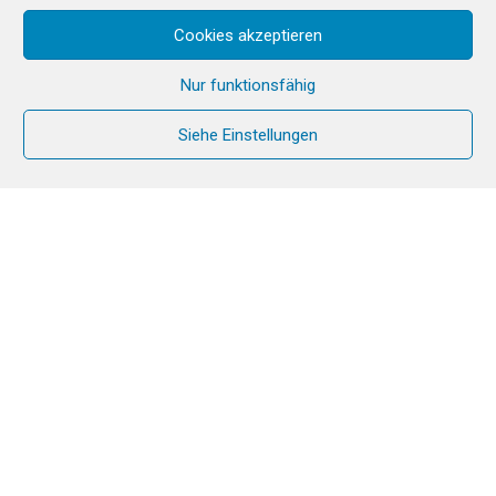
Cookies akzeptieren
Nur funktionsfähig
Siehe Einstellungen
Die CANA-Mission startete 2021 im Senegal
und etwa 30 Paare sind auf dem Weg dorthin
.
Das erste CANA-Retreat fand im letzten Sommer
statt. Der Senegal ist eines der 11 Pilotländer für
das CANA-Jahr, daher war es mir ein Anliegen, die
Realität der Mission im Senegal kennenzulernen
und dieses junge und dynamische Wachstum zu
unterstützen.