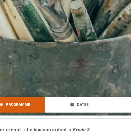
PROGRAMME
DATES
ier créatif » Le buisson ardent »
Exode 3