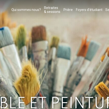
Retraites
Qui sommes nous?
Prière
Foyers d’étudiant
Se
& sessions
IBLE ET PEINTU