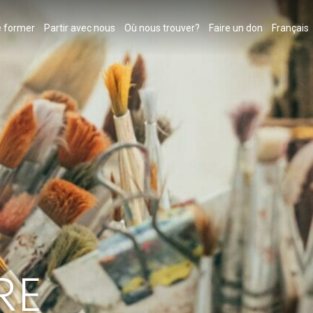
 former
Partir avec nous
Où nous trouver?
Faire un don
Français
RE