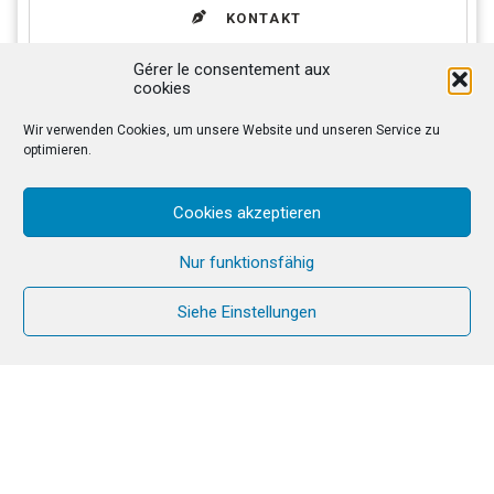
KONTAKT
Gérer le consentement aux
cookies
Wir verwenden Cookies, um unsere Website und unseren Service zu
PROGRAMM
DATEN
optimieren.
FINANZEN
ORT
Cookies akzeptieren
Nur funktionsfähig
Eine 6-tägige Einkehrzeit, um die
Gegenwart Gottes zu suchen und zu finden
Siehe Einstellungen
durch die Erfahrung von Fasten, Stille und
Gebet mit dem Wort Gottes.
Gemeinschaftliches Lebensumfeld, Liturgie,
geistliche Begleitung.
Eine Einkehrwoche, um den Frieden und
die Freiheit Gottes zu empfangen.