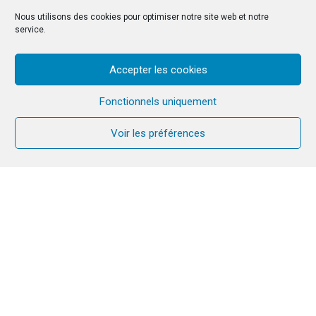
Nous utilisons des cookies pour optimiser notre site web et notre
service.
Accepter les cookies
Fonctionnels uniquement
Voir les préférences
Alors que se tient la Semaine de Prière pour l’Unité
des Chrétiens, le 18 janvier 2026, la communauté
monastique d’Einsiedeln en Suisse a invité pour la
quatrième fois à des vêpres œcuméniques. Près
de vingt communautés de différentes traditions
confessionnelles se sont rassemblées pour prier
ensemble.
Dans leur conférence, la pasteure Sabine Brändlin