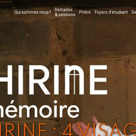
Retraites
Qui sommes nous?
Prière
Foyers d’étudiant
Se
& sessions
IRINE : 4 VISA