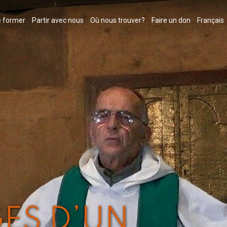
 former
Partir avec nous
Où nous trouver?
Faire un don
Français
GES D’UN