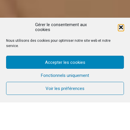
Gérer le consentement aux
cookies
Nous utilisons des cookies pour optimiser notre site web et notre
service.
Accepter les cookies
Fonctionnels uniquement
Voir les préférences
« Le peuple juif demeure la racine vivante de la foi
chrétienne. Nous voulons signifier cet attachement
en priant pour les membres du peuple juif tous les
premiers jeudis du mois. Nous croyons que cette