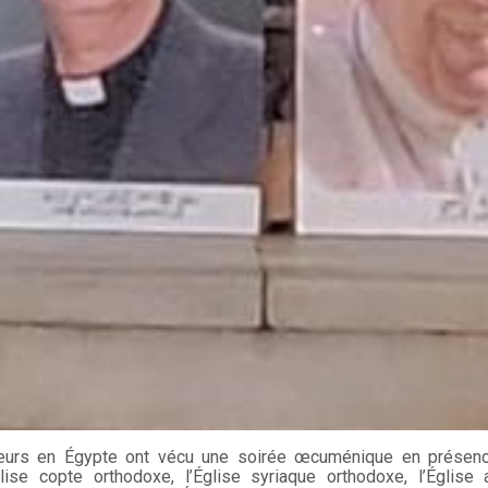
œurs en Égypte ont vécu une soirée œcuménique en présenc
glise copte orthodoxe, l’Église syriaque orthodoxe, l’Église a