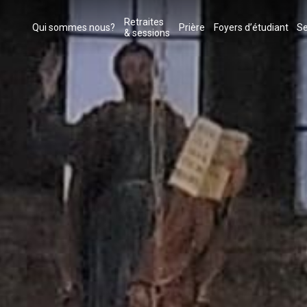
Retraites
Qui sommes nous?
Prière
Foyers d’étudiant
Se
& sessions