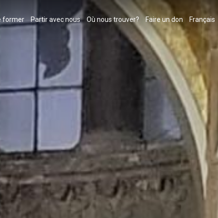
 former
Partir avec nous
Où nous trouver?
Faire un don
Français