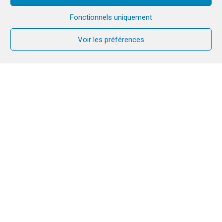
Fonctionnels uniquement
Voir les préférences
A l’heure où se tient le synode dans l’Eglise
catholique, retour sur l’expérience synodale de
Promesses d’Eglises en France avec Sr Blandine
Lagrut, membre de la Communauté du Chemin
Neuf qui fait partie de ce collectif.
Cliquez pour accepter les cookies
marketing et activer ce contenu