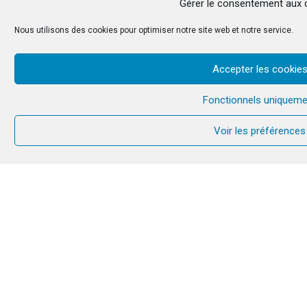
Gérer le consentement aux 
Seigneur Jésus,
Nous utilisons des cookies pour optimiser notre site web et notre service.
Qui as prié pour que tous soient un,
Nous te prions pour l’unité des chrétiens,
Telle que tu la veux,
Accepter les cookie
Par les moyens que tu veux.
Que ton Esprit nous donne d’éprouver la
souffrance de la séparation,
Fonctionnels uniqueme
De voir notre péché,
Et d’espérer au-delà de toute espérance.
Voir les préférences
Amen !
(Prière composée par des membres de la
Communauté du Chemin Neuf,
à partir d’une prière du père Paul Couturier)
TÉLÉCHARGER L’OFFICE DE
PRIÈRE