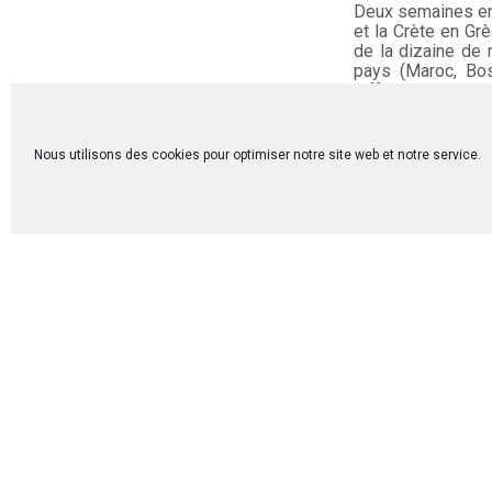
Deux semaines en 
et la Crète en Grè
de la dizaine de
pays (Maroc, Bosn
différents horizon
Cet espace à res
de rencontres, de
Nous utilisons des cookies pour optimiser notre site web et notre service.
comme la migratio
aussi les enjeux 
des pays et leur j