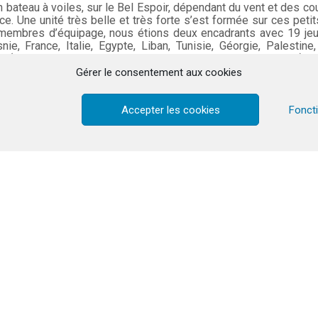
bateau à voiles, sur le Bel Espoir, dépendant du vent et des cou
ce. Une unité très belle et très forte s’est formée sur ces peti
 membres d’équipage, nous étions deux encadrants avec 19 jeu
ie, France, Italie, Egypte, Liban, Tunisie, Géorgie, Palestin
s (catholiques, orthodoxes, protestants, musulmans, athées..).
Gérer le consentement aux cookies
sources limitées avec une expérience commune a ouvert vraimen
 comprendre l’autre, de travailler sur les grosses questions
n, le climat, la place des femmes… C’était très intéressant d
Accepter les cookies
Fonct
et les dynamiques qui se jouent dans les différentes structur
ointures.