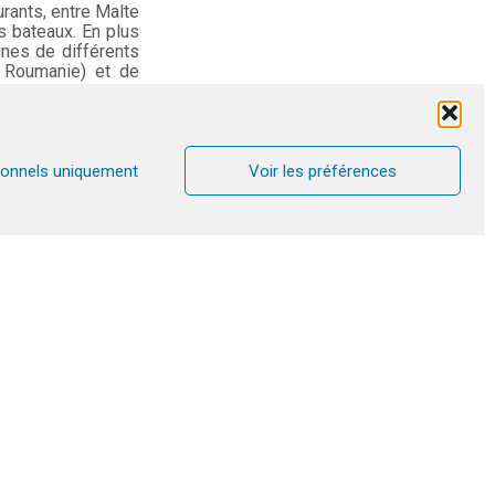
rants, entre Malte
ts bateaux. En plus
nes de différents
e, Roumanie) et de
t plein de portes
 méditerranéennes,
e toucher du doigt
ionnels uniquement
Voir les préférences
es et associations