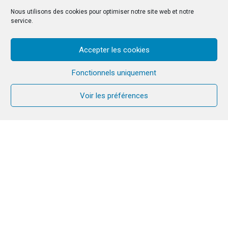
Nous utilisons des cookies pour optimiser notre site web et notre
service.
Accepter les cookies
Fonctionnels uniquement
Voir les préférences
Du 21 au 26 août derniers avait lieu la 23e
rencontre du CIR (Congrès international
interconfessionnel des religieux) aux Pays de
Galles.
Deux sœurs de la communauté y ont participé :
Bénédicte Bouillot et Ágnes Diósszilágyi.