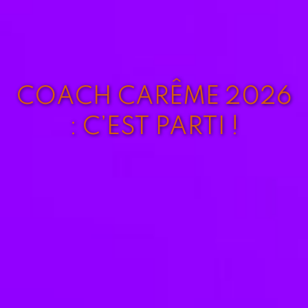
COACH CARÊME 2026
: C’EST PARTI !