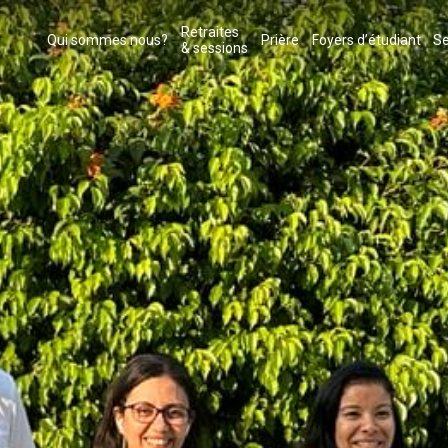
Retraites
Qui sommes nous?
Prière
Foyers d’étudiant
Se
& sessions