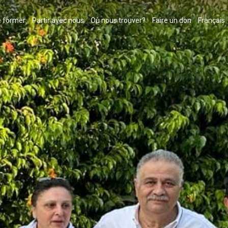
 former
Partir avec nous
Où nous trouver?
Faire un don
Français