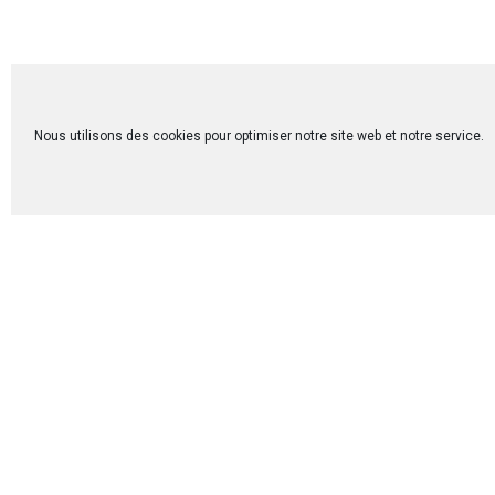
Alléluia .. Alléluia!
Les 19 et 20 Octo
en Égypte ont 
Nous utilisons des cookies pour optimiser notre site web et notre service.
Communauté du Che
pays. C’était un 
fleurs ».
Ce qui a marqué 
Fadi et Sahar Sel
latine en Égypte q
ont rencontré le
familles). Suite 
présence de la C
ans) dont s’occup
La Communauté du
4 couples engag
4 autres couples