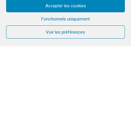
Accepter les cookies
Fonctionnels uniquement
Voir les préférences
Vendredi 15 mai, à la cathédrale d’Évry
, 5 frères de
la Communauté du Chemin Neuf ont été ordonnés
prêtres par Monseigneur Éric de Moulins-Beaufort.
Cliquez pour accepter les cookies
marketing et activer ce contenu