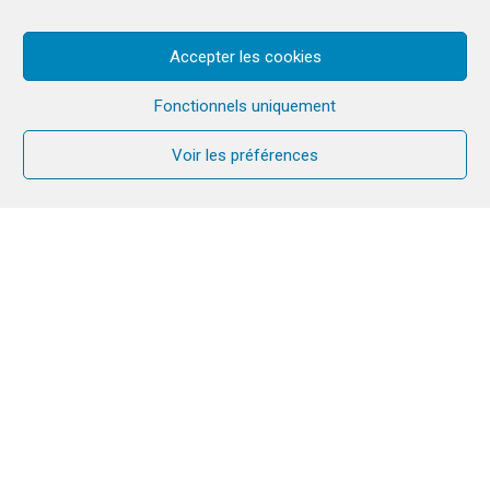
Accepter les cookies
Fonctionnels uniquement
Voir les préférences
Cette année marque les 1700 ans du concile de
Nicée. A cette occasion Mgr Etienne Vetö, évêque
auxiliaire de Reims (France) et frère issu de la
communauté du Chemin Neuf, nous permet de
comprendre le sens et l’histoire de l’évènement
œcuménique que nous fêtons en 2025. A voir en
vidéo ou à écouter en podcast audio !