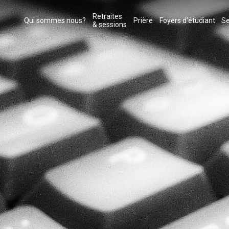
Retraites
Qui sommes nous?
Prière
Foyers d’étudiant
Se
& sessions