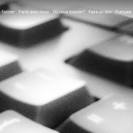
 former
Partir avec nous
Où nous trouver?
Faire un don
Français