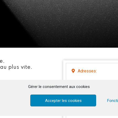
e,
u plus vite.
Adresses:
Communauté du Chemin 
Gérer le consentement aux cookies
Avenue du Moléson 21,
CH-1700 Fribourg
Accepter les cookies
Fonct
Communauté du Chemin 
Bethanienstrasse 3,
CH-6066 St. Niklausen 