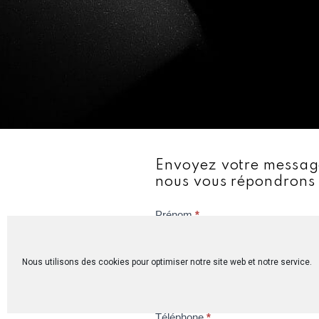
Envoyez votre messag
nous vous répondrons a
C
Prénom
*
o
n
Nous utilisons des cookies pour optimiser notre site web et notre service.
Nom
*
t
a
c
Téléphone
*