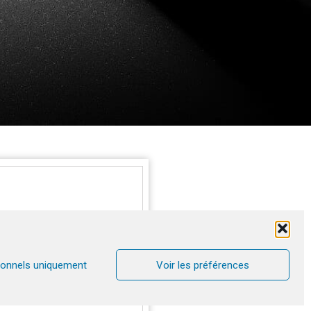
Neuf,
ionnels uniquement
Voir les préférences
Neuf,
OW