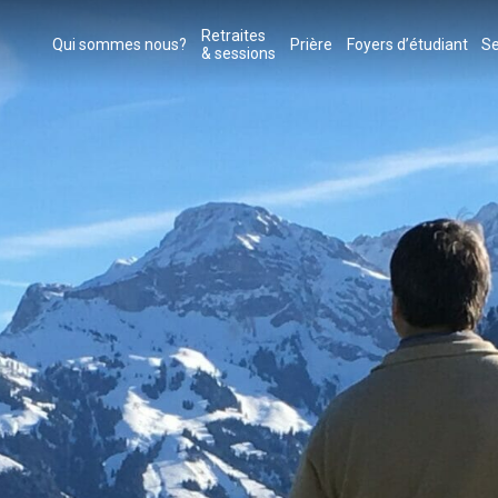
Retraites
Qui sommes nous?
Prière
Foyers d’étudiant
Se
& sessions